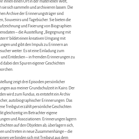
r ihnen einen Ort in der materiellen Welt,
 sie sich sammeln und archivieren lassen. Die
chen Archive der Erinnerungsträger sind
n, Souvenirs und Tagebücher. Sie bieten die
ufzeichnung und Fixierung von Biographien
ensdaten – die Ausstellung „Begegnung mit
tern“ bildet einen kreativen Umgang mit
ungen und gibt den Impuls zu Erinnern an
sucher weiter. Es ist eine Einladung zum
 und Entdecken – in fremden Erinnerungen zu
nd dabei den Spuren eigener Geschichten
horchen.
tellung zeigt drei Episoden persönlicher
ungen aus meiner Grundschulzeit in Kairo. Der
en wird zum Fundus, es entsteht ein Archiv
icher, autobiographischer Erinnerungen. Das
ne Treibgut erzählt persönliche Geschichten
t gleichzeitig im Betrachter eigene
ungen und Assoziationen. Erinnerungen lagern
Schichten auf den Objekten ab, überlagern sich,
sen und treten in neue Zusammenhänge – die
tionen verbinden sich mit Treibgut aus dem