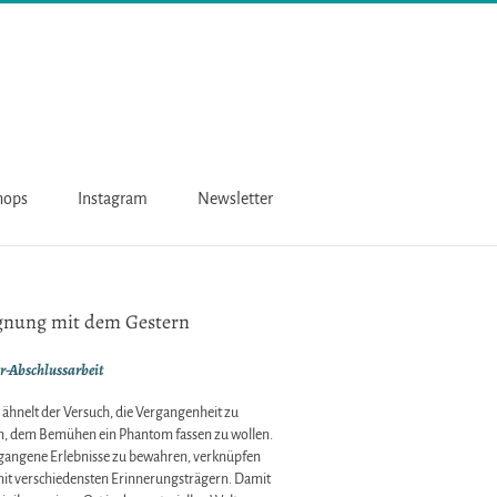
hops
Instagram
Newsletter
gnung mit dem Gestern
r-Abschlussarbeit
 ähnelt der Versuch, die Vergangenheit zu
n, dem Bemühen ein Phantom fassen zu wollen.
angene Erlebnisse zu bewahren, verknüpfen
 mit verschiedensten Erinnerungsträgern. Damit