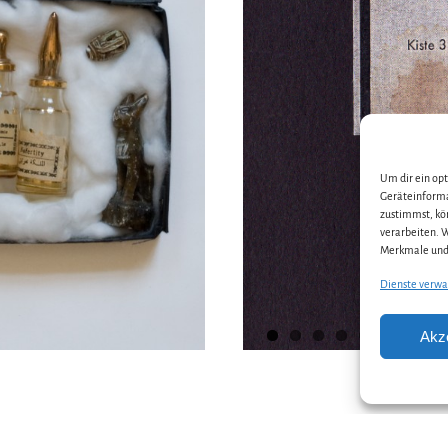
Um dir ein op
Geräteinforma
zustimmst, kö
verarbeiten. 
Merkmale und 
Dienste verwa
Akz