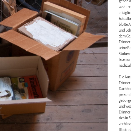
geben wi
wodurch
alltägli
Fotoalbe
bloße A
und Leb
dem Ges
Erinner
seine Be
Stöbern
lesen u
nachzu
Die Auss
Erinner
Dachbod
persönl
geborge
und weck
Erinner
sich in 
verblas
Illustra