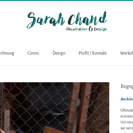
eichnung
Comic
Design
Profil / Kontakt
Works
Bege
Bachelo
Oftmals
erinner
Um verg
wir sie