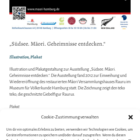
„Südsee. Māori. Geheimnisse entdecken.“
Illustration, Plakat
Illustration und Plakatgestaltung zur Ausstellung „Südsee. Māori.
Geheimnisse entdecken.“. Die Ausstellung fand 2012 zur Einweihung und
Wiedereröffnung des restaurierten Māori Versammlungshauses Rauru im
Museum für Völkerkunde Hamburg statt. Die Zeichnung zeigt den teko
teko, die geschnitzte Giebelfigur Raurus.
Plakat
Format: 59,4 x 84,1 cm
Cookie-Zustimmung verwalten
Illustration
Um dir ein optimales Erlebnis zu bieten, verwenden wir Technologien wie Cookies, um
Format: 29,7 x 42 cm | Material: Bleistiftzeichnung, digital bearbeitet
Geräteinformationen zu speichern und/oder darauf zuzugreifen. Wenn du diesen