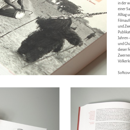
in der 
einer S
Alltag 
Filmauf
und Zwe
Publika
Jahren 
und Gha
dieser 
Zwernem
Völker
Softcove