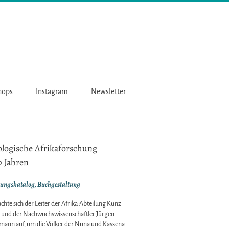
hops
Instagram
Newsletter
logische Afrikaforschung
0 Jahren
lungskatalog, Buchgestaltung
hte sich der Leiter der Afrika-Abteilung Kunz
 und der Nachwuchswissenschaftler Jürgen
ann auf, um die Völker der Nuna und Kassena