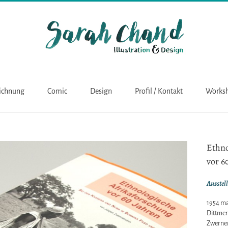
eichnung
Comic
Design
Profil / Kontakt
Works
Ethno
vor 6
Ausstel
1954 mac
Dittmer
Zwernem