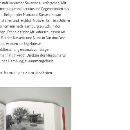
westafrikanischen Savanne zu erforschen. Mit
ammlung von über tausend Gegenständen aus
und Religion der Nuna und Kassena sowie
nahmen und reichlich Notizen kehrten Dittmer
rnemann nach Hamburg zurück. In der
tion „Ethnologische Afrikaforschung vor 60
– Bei den Kassena und Nuna in Burkina Faso
na“ wurden die Ergebnisse
Feldforschung erstmals von Jürgen
ann (1971–1991 Direktor des Museums für
kunde Hamburg) zusammengefasst.
r, Format: 19,5 x 23 cm | 622 Seiten